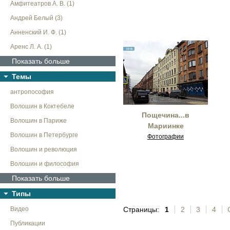
Амфитеатров А. В. (1)
Андрей Белый (3)
Анненский И. Ф. (1)
Аренс Л. А. (1)
Показать больше
Темы
антропософия
Волошин в Коктебеле
Пощечина...в
Волошин в Париже
Мариинке
Волошин в Петербурге
Фотографии
Волошин и революция
Волошин и философия
Показать больше
Типы
Видео
Страницы:
1
2
3
4
Публикации