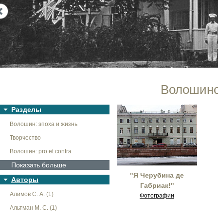
Next
Волошинс
Разделы
Волошин: эпоха и жизнь
Творчество
Волошин: pro et contra
Показать больше
"Я Черубина де
Авторы
Габриак!"
Алимов С. А. (1)
Фотографии
Альтман М. С. (1)