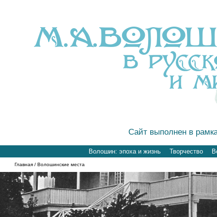
Сайт выполнен в рамк
Волошин: эпоха и жизнь
Творчество
В
Главная
/ Волошинские места