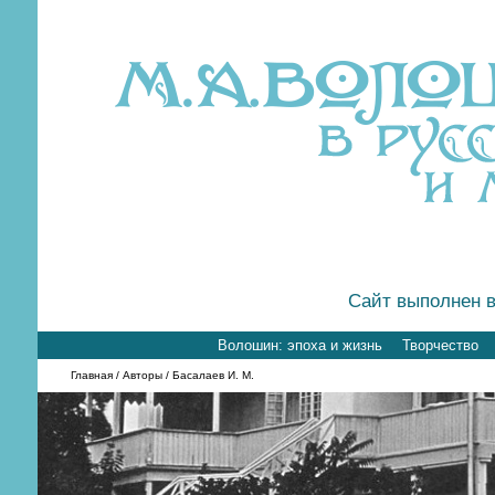
Сайт выполнен в
Волошин: эпоха и жизнь
Творчество
Главная
/
Авторы
/ Басалаев И. М.