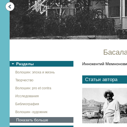
Next
Басала
Разделы
Иннокентий Мемнонович
Волошин: эпоха и жизнь
Статьи автора
Творчество
Волошин: pro et contra
Исследования
Библиография
Волошин -художник
Показать больше