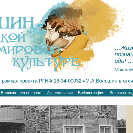
…Жизн
познан
иди! ..
Максим
 рамках проекта РГНФ 16-34-00032 «М.А.Волошин в оте
Волошин: pro et contra
Исследования
Библиография
Волошин -ху