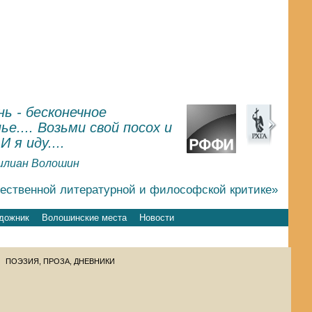
ь - бесконечное
ье.... Возьми свой посох и
.И я иду....
илиан Волошин
чественной литературной и философской критике»
дожник
Волошинские места
Новости
ПОЭЗИЯ, ПРОЗА, ДНЕВНИКИ