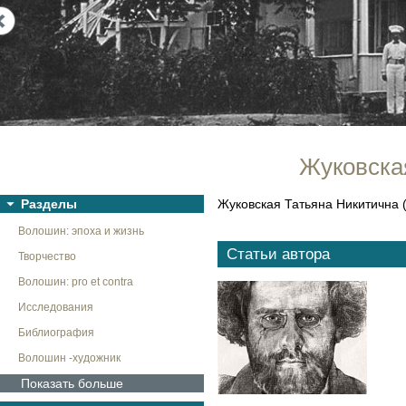
Next
Жуковская
Разделы
Жуковская Татьяна Никитична (р
Волошин: эпоха и жизнь
Статьи автора
Творчество
Волошин: pro et contra
Исследования
Библиография
Волошин -художник
Показать больше