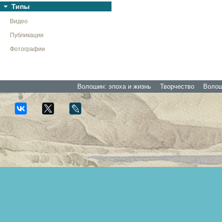
Типы
Видео
Публикации
Фотографии
Волошин: эпоха и жизнь
Творчество
Волоши