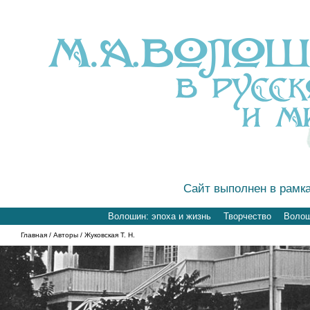
Сайт выполнен в рамк
Волошин: эпоха и жизнь
Творчество
Волоши
Главная
/
Авторы
/ Жуковская Т. Н.