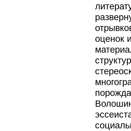
литерату
разверн
отрывко
оценок 
материа
структу
стереос
многогр
порожда
Волошин
эссеиста
социаль