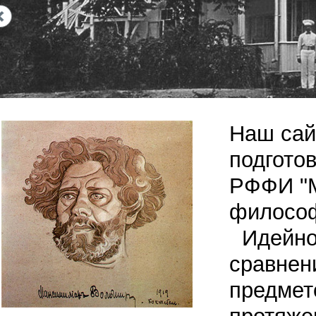
Next
Наш сай
подгото
РФФИ "М
философ
Идейно-
сравнен
предмет