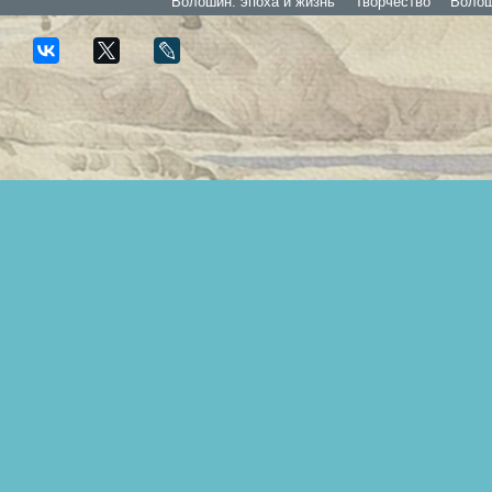
Волошин: эпоха и жизнь
Творчество
Волоши