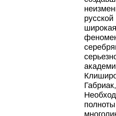
неизмен
русской 
широкая
феномен
серебрян
серьезно
академи
Клиширо
Габриак
Необход
полноты 
многоли