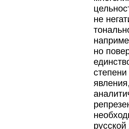
цельнос
не негат
тональн
наприме
но пове
единств
степени
явления
аналити
репрезе
необход
русской 