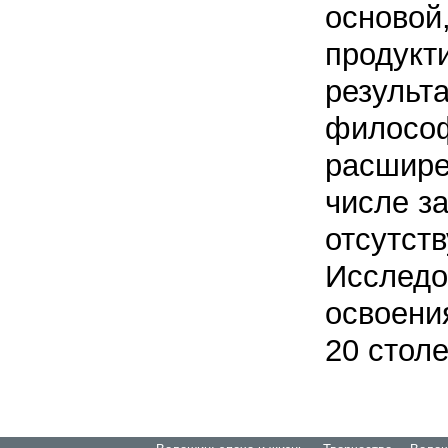
основой
продукт
результа
философ
расшире
числе з
отсутст
Исследо
освоени
20 стол