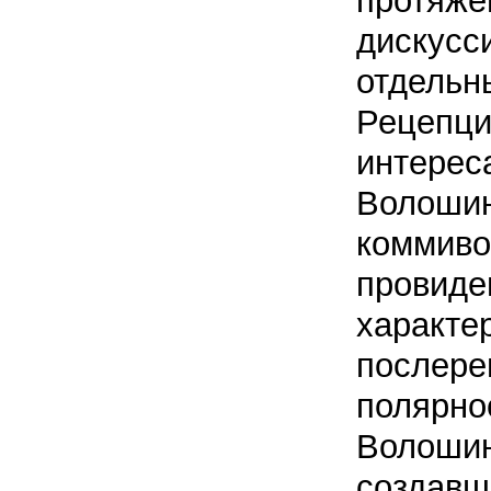
протяже
дискусс
отдельн
Рецепци
интерес
Волошин
коммиво
провиде
характе
послере
полярнос
Волошин
создавш