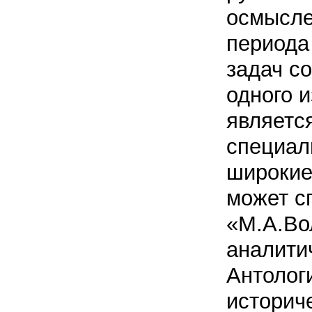
осмысле
периода
задач с
одного 
являетс
специал
широкие
может с
«М.А.Вол
аналити
Антолог
историч