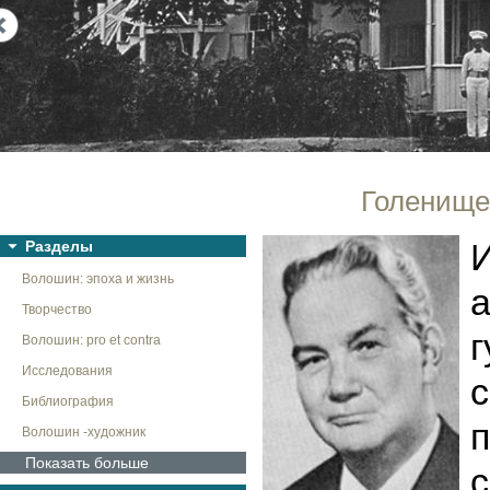
Next
Голенищев
И
Разделы
Волошин: эпоха и жизнь
а
Творчество
г
Волошин: pro et contra
Исследования
с
Библиография
п
Волошин -художник
Показать больше
с