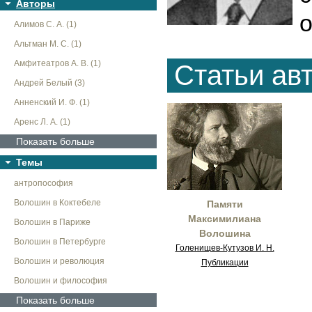
Авторы
о
Алимов С. А. (1)
Альтман М. С. (1)
Амфитеатров А. В. (1)
Статьи ав
Андрей Белый (3)
Анненский И. Ф. (1)
Аренс Л. А. (1)
Показать больше
Темы
антропософия
Волошин в Коктебеле
Памяти
Максимилиана
Волошин в Париже
Волошина
Волошин в Петербурге
Голенищев-Кутузов И. Н.
Волошин и революция
Публикации
Волошин и философия
Показать больше