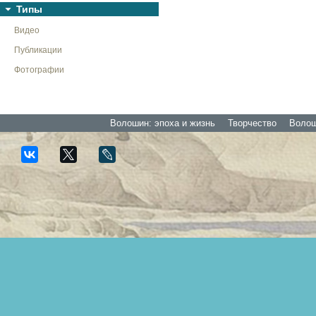
Типы
Видео
Публикации
Фотографии
Волошин: эпоха и жизнь
Творчество
Волоши