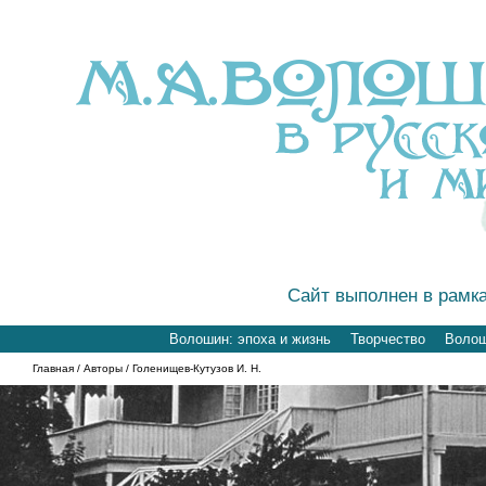
Сайт выполнен в рамк
Волошин: эпоха и жизнь
Творчество
Волоши
Главная
/
Авторы
/ Голенищев-Кутузов И. Н.