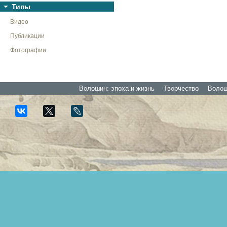
Типы
Видео
Публикации
Фотографии
Волошин: эпоха и жизнь
Творчество
Волоши