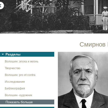
Next
Смирнов Г
Разделы
Волошин: эпоха и жизнь
Творчество
Волошин: pro et contra
Исследования
Библиография
Волошин -художник
Показать больше