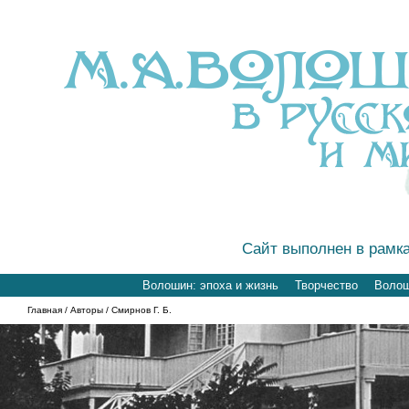
Сайт выполнен в рамк
Волошин: эпоха и жизнь
Творчество
Волоши
Главная
/
Авторы
/ Смирнов Г. Б.