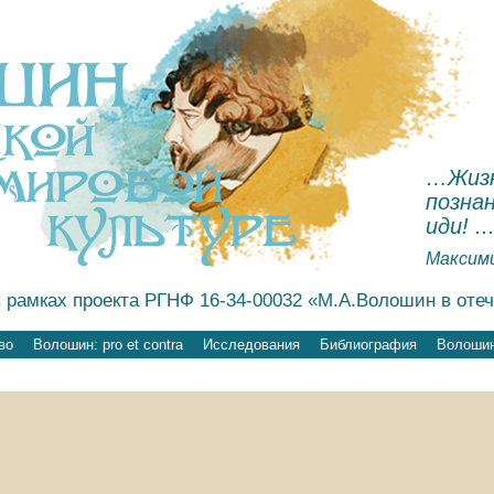
…Жизн
познан
иди! ..
Максим
 рамках проекта РГНФ 16-34-00032 «М.А.Волошин в оте
во
Волошин: pro et contra
Исследования
Библиография
Волошин