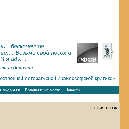
ь - бесконечное
ье.... Возьми свой посох и
.И я иду....
илиан Волошин
чественной литературной и философской критике»
 -художник
Волошинские места
Новости
ПОЭЗИЯ, ПРОЗА, ДНЕВНИКИ