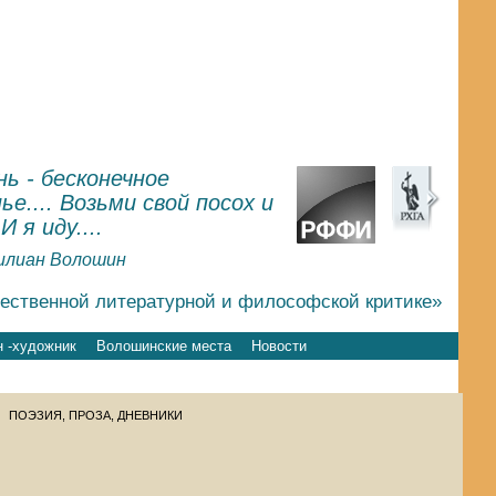
ь - бесконечное
ье.... Возьми свой посох и
.И я иду....
илиан Волошин
чественной литературной и философской критике»
 -художник
Волошинские места
Новости
ПОЭЗИЯ, ПРОЗА, ДНЕВНИКИ