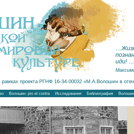
…Жизн
познан
иди! ..
Максим
 рамках проекта РГНФ 16-34-00032 «М.А.Волошин в оте
во
Волошин: pro et contra
Исследования
Библиография
Волошин