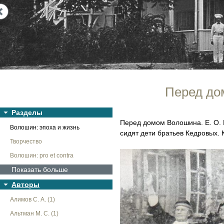
Next
Перед до
Разделы
Перед домом Волошина. Е. О. В
Волошин: эпоха и жизнь
сидят дети братьев Кедровых. 
Творчество
Волошин: pro et contra
Показать больше
Авторы
Алимов С. А. (1)
Альтман М. С. (1)