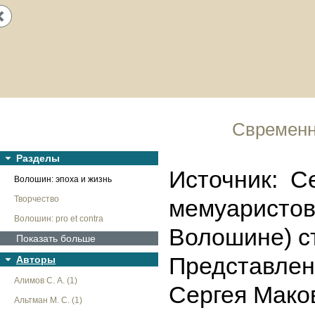
Next
Свременн
Разделы
Источник: Се
Волошин: эпоха и жизнь
Творчество
мемуаристов 
Волошин: pro et contra
Волошине) ст
Показать больше
Представлен
Авторы
Алимов С. А. (1)
Сергея Мако
Альтман М. С. (1)