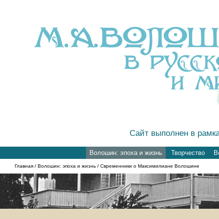
Сайт выполнен в рамк
Волошин: эпоха и жизнь
Творчество
В
Главная
/
Волошин: эпоха и жизнь
/ Свременники о Максимилиане Волошине