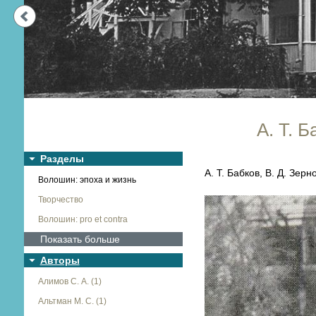
Next
А. Т. 
Разделы
А. Т. Бабков, В. Д. Зер
Волошин: эпоха и жизнь
Творчество
Волошин: pro et contra
Показать больше
Авторы
Алимов С. А. (1)
Альтман М. С. (1)