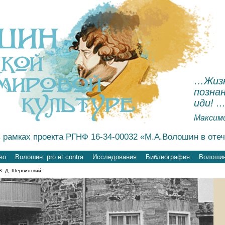
…Жизн
познан
иди! ..
Максим
 рамках проекта РГНФ 16-34-00032 «М.А.Волошин в оте
во
Волошин: pro et contra
Исследования
Библиография
Волошин
 В. Д. Шервинский