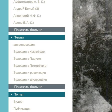
Амфитеатров А. В. (1)
Андрей Белый (3)
Анненский И. Ф. (1)
Аренс Л. А. (1)
Показать больше
Темы
антропософия
Волошин в Коктебеле
Волошин в Париже
Волошин в Петербурге
Волошин и революция
Волошин и философия
Показать больше
Типы
Видео
Публикации