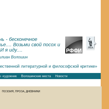
ь - бесконечное
ье.... Возьми свой посох и
.И я иду....
илиан Волошин
чественной литературной и философской критике»
 -художник
Волошинские места
Новости
ПОЭЗИЯ, ПРОЗА, ДНЕВНИКИ