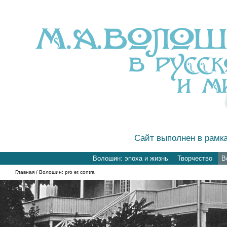
Сайт выполнен в рамк
Волошин: эпоха и жизнь
Творчество
В
Главная
/ Волошин: pro et contra