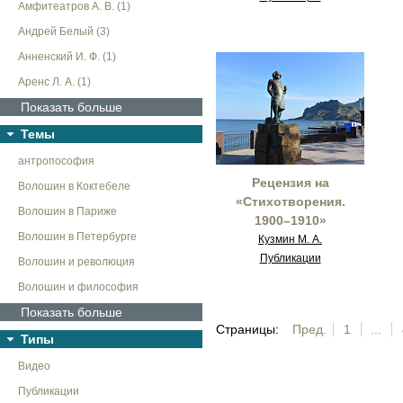
Амфитеатров А. В. (1)
Андрей Белый (3)
Анненский И. Ф. (1)
Аренс Л. А. (1)
Показать больше
Темы
антропософия
Рецензия на
Волошин в Коктебеле
«Стихотворения.
Волошин в Париже
1900–1910»
Волошин в Петербурге
Кузмин М. А.
Публикации
Волошин и революция
Волошин и философия
Показать больше
Страницы:
Пред.
1
...
Типы
Видео
Публикации